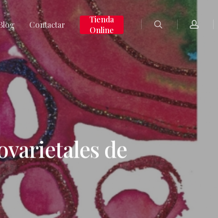
search
accoun
Tienda
Blog
Contactar
Online
varietales de