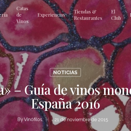
Catas
Tiendas &
El
ería
de
Experiencias
Restaurantes
Club
Vinos
NOTICIAS
a» – Guía de vinos mono
España 2016
By
Vinófilos
21 de noviembre de 2015