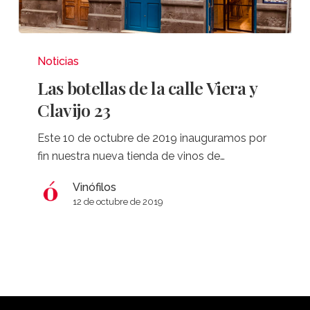
Las
botellas
Noticias
de
Las botellas de la calle Viera y
la
Clavijo 23
calle
Viera
Este 10 de octubre de 2019 inauguramos por
y
fin nuestra nueva tienda de vinos de…
Clavijo
23
Vinófilos
12 de octubre de 2019