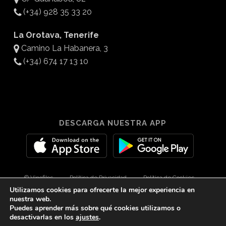
(+34) 928 35 33 20
La Orotava, Tenerife
Camino La Habanera, 3
(+34) 674 17 13 10
DESCARGA NUESTRA APP
© Vinofilos
Política de Privacidad
Política de Cookies
Utilizamos cookies para ofrecerte la mejor experiencia en
Aviso Legal
Diseño por 3Com Maketing
nuestra web.
Puedes aprender más sobre qué cookies utilizamos o
desactivarlas en los
ajustes
.
twitter
facebook
youtube
instagram
spotify
tiktok