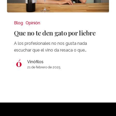
Que
no
Blog
Opinión
te
Que no te den gato por liebre
den
gato
A los profesionales no nos gusta nada
por
escuchar que el vino da resaca o que…
liebre
Vinófilos
21 de febrero de 2025