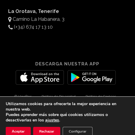
La Orotava, Tenerife
Camino La Habanera, 3
(+34) 674 17 13 10
DESCARGA NUESTRA APP
© Vinofilos
Política de Privacidad
Política de Cookies
Utilizamos cookies para ofrecerte la mejor experiencia en
Aviso Legal
Diseño por 3Com Maketing
nuestra web.
Puedes aprender más sobre qué cookies utilizamos o
desactivarlas en los
ajustes
.
twitter
facebook
youtube
instagram
spotify
tiktok
Aceptar
Rechazar
Configurar