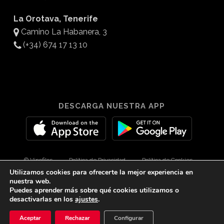
La Orotava, Tenerife
Camino La Habanera, 3
(+34) 674 17 13 10
DESCARGA NUESTRA APP
© Vinofilos
Política de Privacidad
Política de Cookies
Utilizamos cookies para ofrecerte la mejor experiencia en
Aviso Legal
Diseño por 3Com Maketing
nuestra web.
Puedes aprender más sobre qué cookies utilizamos o
desactivarlas en los
ajustes
.
twitter
facebook
youtube
instagram
spotify
tiktok
Aceptar
Rechazar
Configurar