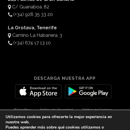
C/ Guanaboa, 82
(+34) 928 35 33 20
La Orotava, Tenerife
Camino La Habanera, 3
(+34) 674 17 13 10
DESCARGA NUESTRA APP
© Vinofilos
Política de Privacidad
Política de Cookies
Utilizamos cookies para ofrecerte la mejor experiencia en
Aviso Legal
Diseño por 3Com Maketing
nuestra web.
Puedes aprender más sobre qué cookies utilizamos o