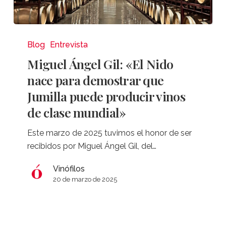
Miguel
Ángel
Blog
Entrevista
Gil:
Miguel Ángel Gil: «El Nido
«El
nace para demostrar que
Nido
Jumilla puede producir vinos
nace
de clase mundial»
para
demostrar
Este marzo de 2025 tuvimos el honor de ser
que
recibidos por Miguel Ángel Gil, del…
Jumilla
puede
Vinófilos
producir
20 de marzo de 2025
vinos
de
clase