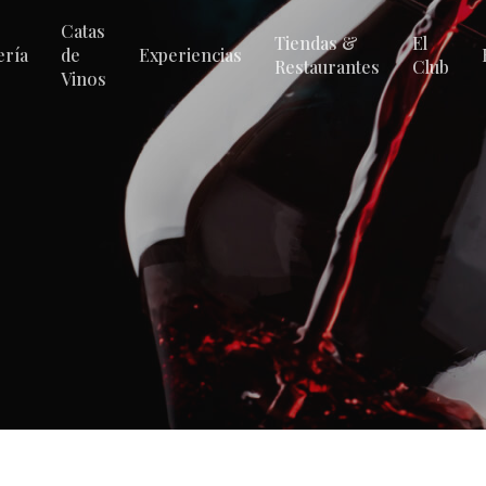
Catas
Tiendas &
El
ería
de
Experiencias
Restaurantes
Club
Vinos