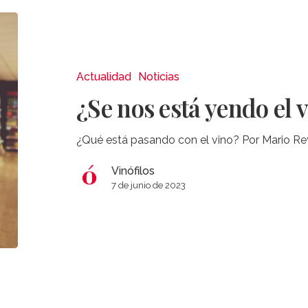
¿Se
nos
está
yendo
Actualidad
Noticias
el
¿Se nos está yendo el 
vino
de
¿Qué está pasando con el vino? Por Mario Rey
las
manos?
Vinófilos
7 de junio de 2023