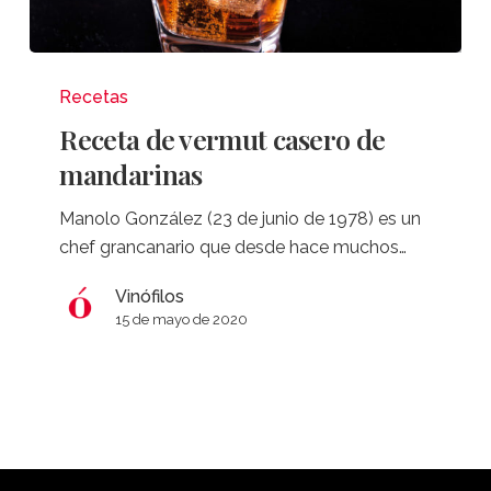
Receta
de
Recetas
vermut
Receta de vermut casero de
casero
mandarinas
de
mandarinas
Manolo González (23 de junio de 1978) es un
chef grancanario que desde hace muchos…
Vinófilos
15 de mayo de 2020