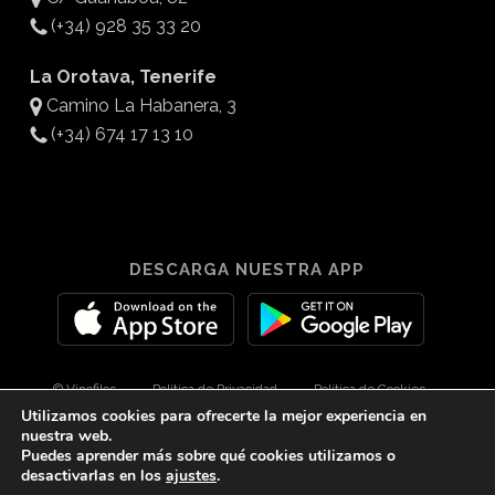
(+34) 928 35 33 20
La Orotava, Tenerife
Camino La Habanera, 3
(+34) 674 17 13 10
DESCARGA NUESTRA APP
© Vinofilos
Política de Privacidad
Política de Cookies
Utilizamos cookies para ofrecerte la mejor experiencia en
Aviso Legal
Diseño por 3Com Maketing
nuestra web.
Puedes aprender más sobre qué cookies utilizamos o
desactivarlas en los
ajustes
.
twitter
facebook
youtube
instagram
spotify
tiktok