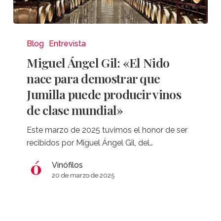
Miguel
Ángel
Blog
Entrevista
Gil:
Miguel Ángel Gil: «El Nido
«El
nace para demostrar que
Nido
Jumilla puede producir vinos
nace
de clase mundial»
para
demostrar
Este marzo de 2025 tuvimos el honor de ser
que
recibidos por Miguel Ángel Gil, del…
Jumilla
puede
Vinófilos
producir
20 de marzo de 2025
vinos
de
clase