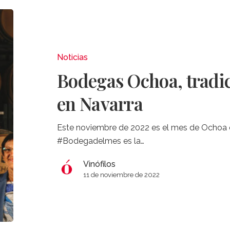
Bodegas
Ochoa,
tradición
e
Noticias
innovación
Bodegas Ochoa, tradic
en
Navarra
en Navarra
Este noviembre de 2022 es el mes de Ochoa e
#Bodegadelmes es la…
Vinófilos
11 de noviembre de 2022