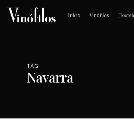
Skip
to
Inicio
Vinófilos
Hostel
main
content
TAG
Navarra