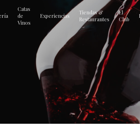
Catas
Tiendas &
El
ería
de
Experiencias
Restaurantes
Club
Vinos