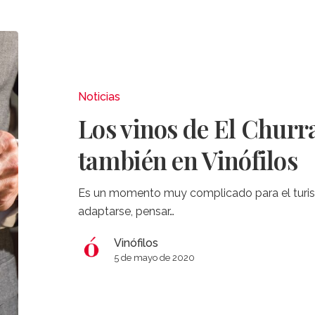
Los
vinos
de
El
Noticias
Churrasco,
Los vinos de El Churr
ahora
también
también en Vinófilos
en
Vinófilos
Es un momento muy complicado para el turismo
adaptarse, pensar…
Vinófilos
5 de mayo de 2020