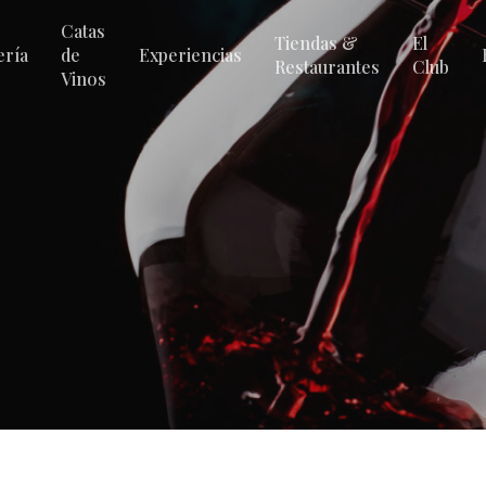
Catas
Tiendas &
El
ería
de
Experiencias
Restaurantes
Club
Vinos