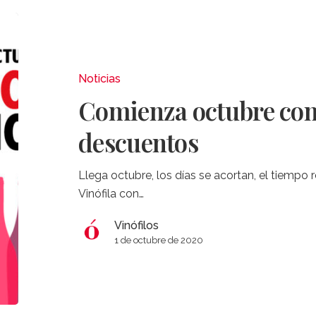
Comienza
octubre
con
fantásticos
Noticias
descuentos
Comienza octubre con 
descuentos
Llega octubre, los días se acortan, el tiempo 
Vinófila con…
Vinófilos
1 de octubre de 2020