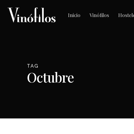
Skip
to
Inicio
Vinófilos
Hostel
main
content
TAG
Octubre