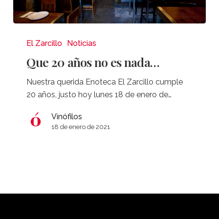
Que
20
El Zarcillo
Noticias
años
Que 20 años no es nada…
no
es
Nuestra querida Enoteca El Zarcillo cumple
nada…
20 años, justo hoy lunes 18 de enero de…
Vinófilos
18 de enero de 2021