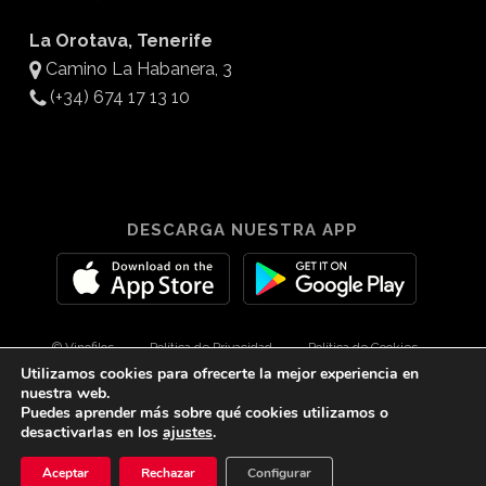
La Orotava, Tenerife
Camino La Habanera, 3
(+34) 674 17 13 10
DESCARGA NUESTRA APP
© Vinofilos
Política de Privacidad
Política de Cookies
Utilizamos cookies para ofrecerte la mejor experiencia en
Aviso Legal
Diseño por 3Com Maketing
nuestra web.
Puedes aprender más sobre qué cookies utilizamos o
desactivarlas en los
ajustes
.
twitter
facebook
youtube
instagram
spotify
tiktok
Aceptar
Rechazar
Configurar