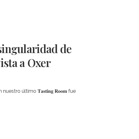
 singularidad de
ista a Oxer
o último 𝐓𝐚𝐬𝐭𝐢𝐧𝐠 𝐑𝐨𝐨𝐦 fue