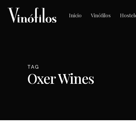
Skip
to
Inicio
Vinófilos
Hostel
main
content
TAG
Oxer Wines