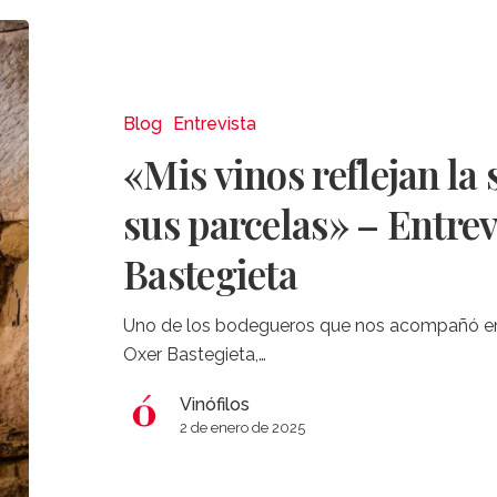
«Mis
vinos
reflejan
la
Blog
Entrevista
singularidad
«Mis vinos reflejan la
de
sus
sus parcelas» – Entrev
parcelas»
Bastegieta
–
Entrevista
a
Uno de los bodegueros que nos acompañó en nuestr
Oxer
Oxer Bastegieta,…
Bastegieta
Vinófilos
2 de enero de 2025