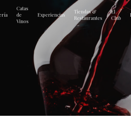
Catas
Tiendas &
El
ería
de
Experiencias
Restaurantes
Club
Vinos