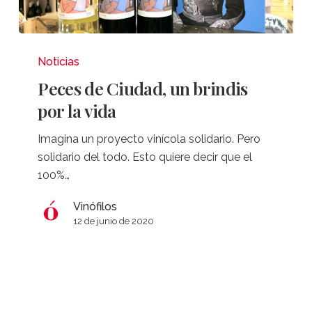
Peces
de
Noticias
Ciudad,
Peces de Ciudad, un brindis
un
por la vida
brindis
por
Imagina un proyecto vinícola solidario. Pero
la
solidario del todo. Esto quiere decir que el
vida
100%…
Vinófilos
12 de junio de 2020