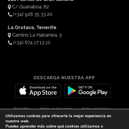
C/ Guanaboa, 82
(+34) 928 35 33 20
La Orotava, Tenerife
Camino La Habanera, 3
(+34) 674 17 13 10
DESCARGA NUESTRA APP
© Vinofilos
Política de Privacidad
Política de Cookies
Utilizamos cookies para ofrecerte la mejor experiencia en
Aviso Legal
Diseño por 3Com Maketing
nuestra web.
Puedes aprender más sobre qué cookies utilizamos o