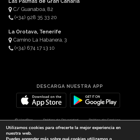
Las Palmas de Gran Canaria
C/ Guanaboa, 82
(+34) 928 35 33 20
La Orotava, Tenerife
Camino La Habanera, 3
(+34) 674 17 13 10
DESCARGA NUESTRA APP
© Vinofilos
Política de Privacidad
Política de Cookies
Utilizamos cookies para ofrecerte la mejor experiencia en
Aviso Legal
Diseño por 3Com Maketing
nuestra web.
Puedes aprender más sobre qué cookies utilizamos o