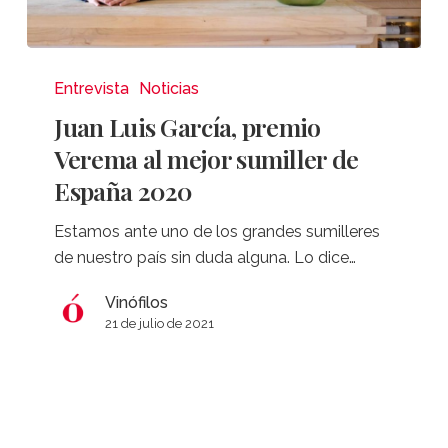
Juan
Luis
Entrevista
Noticias
García,
Juan Luis García, premio
premio
Verema al mejor sumiller de
Verema
España 2020
al
mejor
Estamos ante uno de los grandes sumilleres
sumiller
de nuestro país sin duda alguna. Lo dice…
de
España
Vinófilos
2020
21 de julio de 2021