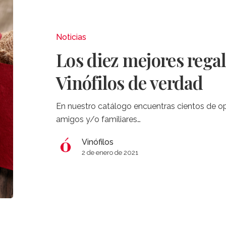
diez
mejores
regalos
Noticias
navideños
Los diez mejores rega
para
Vinófilos
Vinófilos de verdad
de
verdad
En nuestro catálogo encuentras cientos de op
amigos y/o familiares…
Vinófilos
2 de enero de 2021