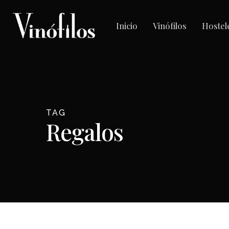
Skip
to
Inicio
Vinófilos
Hostel
main
content
TAG
Regalos