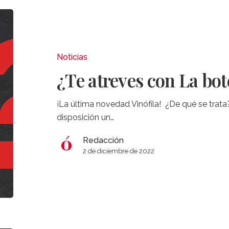
¿Te
atreves
con
La
Noticias
botella
¿Te atreves con La bot
misteriosa?
¡La última novedad Vinófila! ¿De qué se tra
disposición un…
Redacción
2 de diciembre de 2022