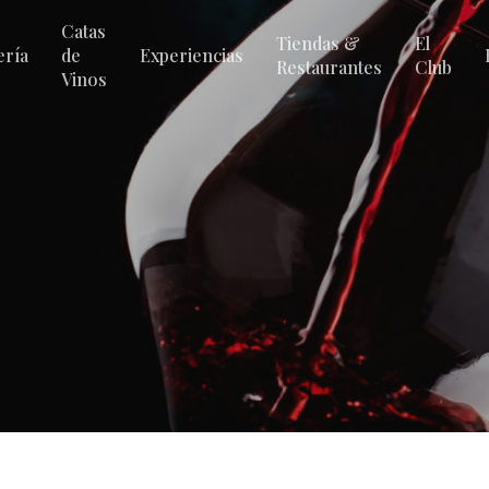
Catas
Tiendas &
El
ería
de
Experiencias
Restaurantes
Club
Vinos