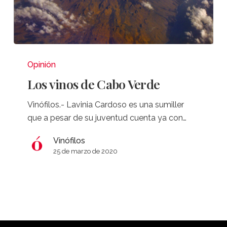
Los
vinos
Opinión
de
Los vinos de Cabo Verde
Cabo
Verde
Vinófilos.- Lavinia Cardoso es una sumiller
que a pesar de su juventud cuenta ya con…
Vinófilos
25 de marzo de 2020