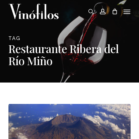
Skip
Menu
to
search
account
main
content
TAG
Restaurante Ribera del
Río Miño