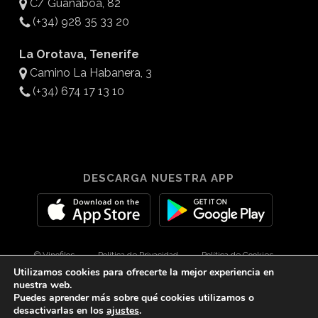
C/ Guanaboa, 82
(+34) 928 35 33 20
La Orotava, Tenerife
Camino La Habanera, 3
(+34) 674 17 13 10
DESCARGA NUESTRA APP
© Vinofilos
Política de Privacidad
Política de Cookies
Utilizamos cookies para ofrecerte la mejor experiencia en
Aviso Legal
Diseño por 3Com Maketing
nuestra web.
Puedes aprender más sobre qué cookies utilizamos o
desactivarlas en los
ajustes
.
twitter
facebook
youtube
instagram
spotify
tiktok