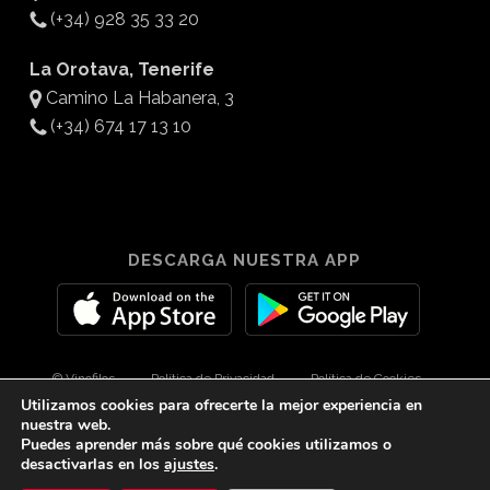
(+34) 928 35 33 20
La Orotava, Tenerife
Camino La Habanera, 3
(+34) 674 17 13 10
DESCARGA NUESTRA APP
© Vinofilos
Política de Privacidad
Política de Cookies
Utilizamos cookies para ofrecerte la mejor experiencia en
Aviso Legal
Diseño por 3Com Maketing
nuestra web.
Puedes aprender más sobre qué cookies utilizamos o
desactivarlas en los
ajustes
.
twitter
facebook
youtube
instagram
spotify
tiktok