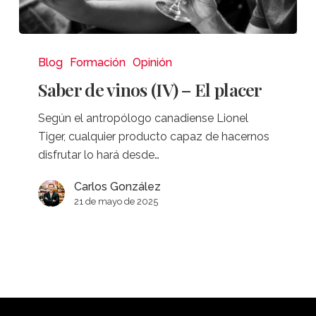
Saber
de
Blog
Formación
Opinión
vinos
Saber de vinos (IV) – El placer
(IV)
–
Según el antropólogo canadiense Lionel
El
Tiger, cualquier producto capaz de hacernos
placer
disfrutar lo hará desde…
Carlos González
21 de mayo de 2025