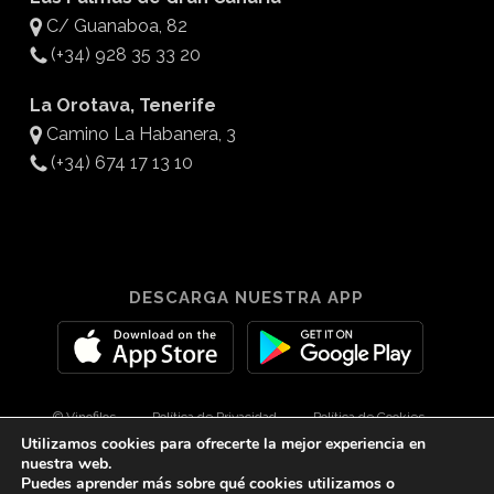
C/ Guanaboa, 82
(+34) 928 35 33 20
La Orotava, Tenerife
Camino La Habanera, 3
(+34) 674 17 13 10
DESCARGA NUESTRA APP
© Vinofilos
Política de Privacidad
Política de Cookies
Utilizamos cookies para ofrecerte la mejor experiencia en
Aviso Legal
Diseño por 3Com Maketing
nuestra web.
Puedes aprender más sobre qué cookies utilizamos o