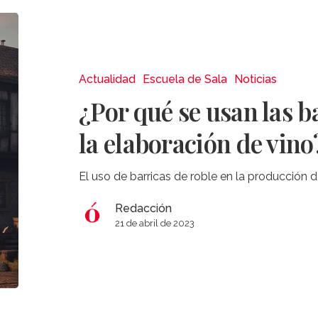
¿Por
qué
se
usan
Actualidad
Escuela de Sala
Noticias
las
¿Por qué se usan las b
barricas
de
la elaboración de vino
roble
en
El uso de barricas de roble en la producción d
la
elaboración
Redacción
de
21 de abril de 2023
vino?