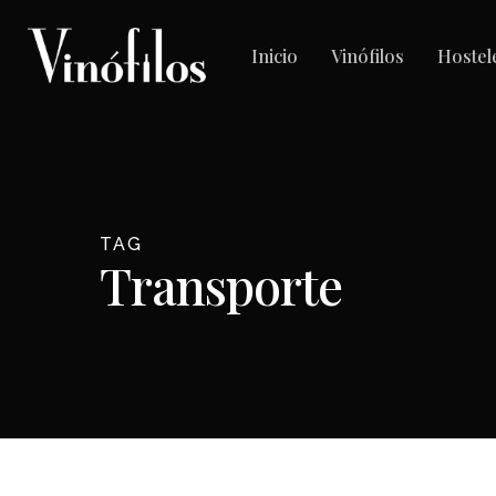
Skip
to
Inicio
Vinófilos
Hostel
main
content
TAG
Transporte