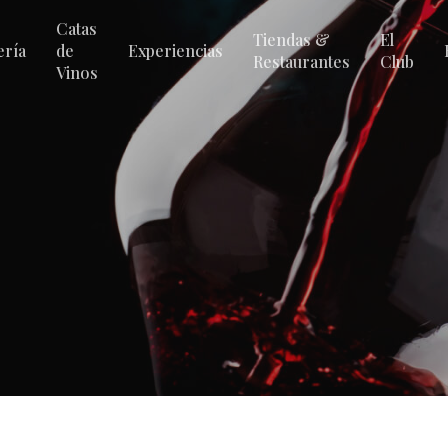
Catas
Tiendas &
El
ería
de
Experiencias
Restaurantes
Club
Vinos