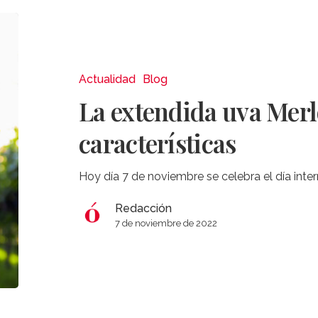
La
extendida
uva
Merlot
Actualidad
Blog
y
La extendida uva Merl
sus
características
características
Hoy día 7 de noviembre se celebra el día inter
Redacción
7 de noviembre de 2022