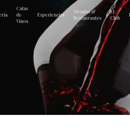
Catas
Tiendas &
El
ería
de
Experiencias
Restaurantes
Club
Vinos