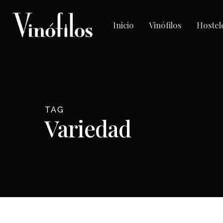
Skip
to
Inicio
Vinófilos
Hostel
main
content
TAG
Variedad