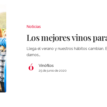
Los
mejores
vinos
para
Noticias
el
Los mejores vinos par
verano
Llega el verano y nuestros hábitos cambian. 
darnos…
Vinófilos
25 de junio de 2020