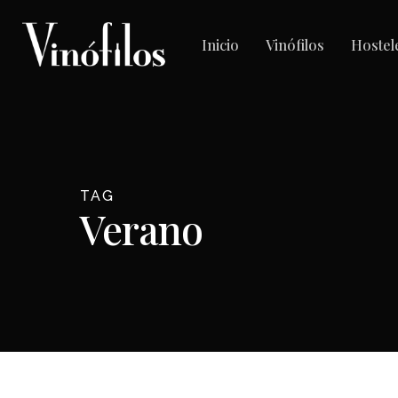
Skip
to
Inicio
Vinófilos
Hostel
main
content
TAG
Verano