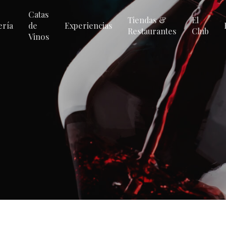
Catas
Tiendas &
El
ería
de
Experiencias
Restaurantes
Club
Vinos