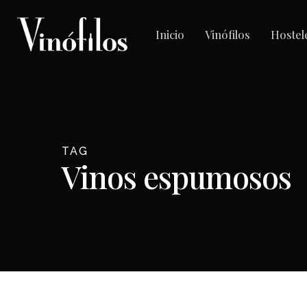
Skip
to
Inicio
Vinófilos
Hostel
main
content
TAG
Vinos espumosos