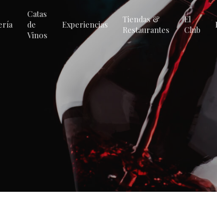
Catas
Tiendas &
El
ería
de
Experiencias
Restaurantes
Club
Vinos