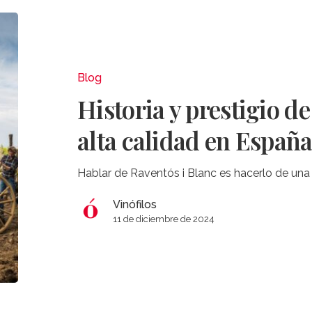
Historia
y
prestigio
de
Blog
los
Historia y prestigio d
espumosos
de
alta calidad en Españ
alta
calidad
Hablar de Raventós i Blanc es hacerlo de una 
en
España
Vinófilos
11 de diciembre de 2024