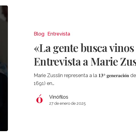
«La
gente
busca
vinos
Blog
Entrevista
con
«La gente busca vinos 
historia»
–
Entrevista a Marie Zus
Entrevista
a
Marie Zusslin representa a la 𝟏𝟑ª 𝐠𝐞𝐧𝐞𝐫𝐚𝐜𝐢
Marie
1691) en…
Zusslin
Vinófilos
27 de enero de 2025