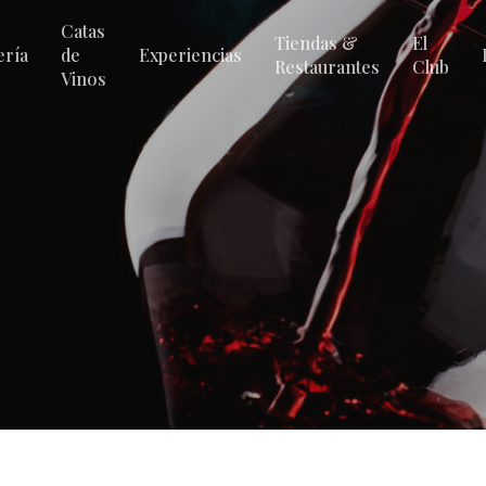
Catas
Tiendas &
El
ería
de
Experiencias
Restaurantes
Club
Vinos