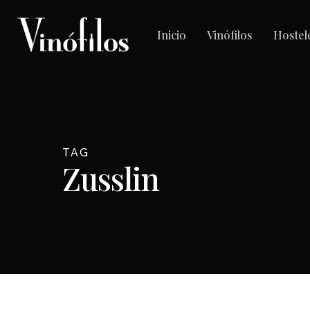
Skip
to
Inicio
Vinófilos
Hostel
main
content
TAG
Zusslin