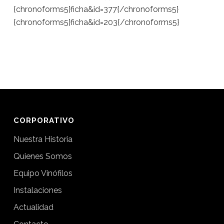
{chronoforms5}ficha&id=377{/chronoforms5}
{chronoforms5}ficha&id=203{/chronoforms5}
CORPORATIVO
Nuestra Historia
Quienes Somos
Equipo Vinófilos
Instalaciones
Actualidad