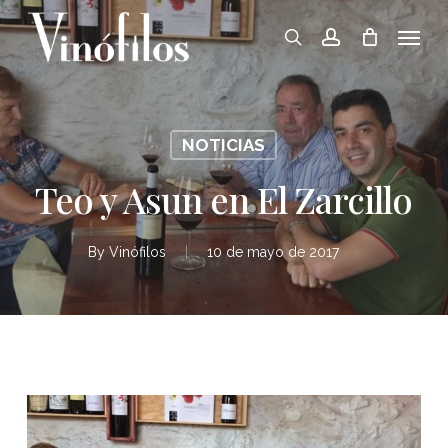
Skip
Menu
to
search
account
main
content
NOTICIAS
Teo y Asun en El Zarcillo
By
Vinófilos
10 de mayo de 2017