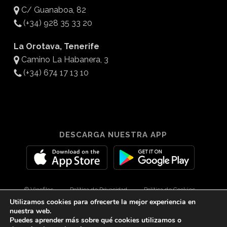
C/ Guanaboa, 82
(+34) 928 35 33 20
La Orotava, Tenerife
Camino La Habanera, 3
(+34) 674 17 13 10
DESCARGA NUESTRA APP
© Vinofilos
Política de Privacidad
Política de Cookies
Utilizamos cookies para ofrecerte la mejor experiencia en
Aviso Legal
Diseño por 3Com Maketing
nuestra web.
Puedes aprender más sobre qué cookies utilizamos o