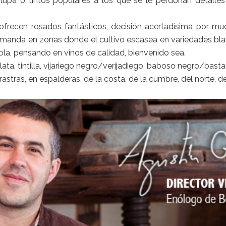
lupa o tintos populares a los que se le perdonan detalles
ofrecen rosados fantásticos, decisión acertadísima por m
 demanda en zonas donde el cultivo escasea en variedades bl
ola, pensando en vinos de calidad, bienvenido sea.
ta, tintilla, vijariego negro/verijadiego, baboso negro/bastar
rastras, en espalderas, de la costa, de la cumbre, del norte, d