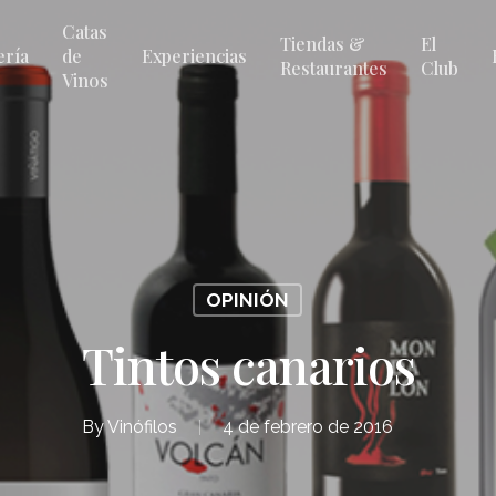
Catas
Tiendas &
El
ería
de
Experiencias
Restaurantes
Club
Vinos
OPINIÓN
Tintos canarios
By
Vinófilos
4 de febrero de 2016