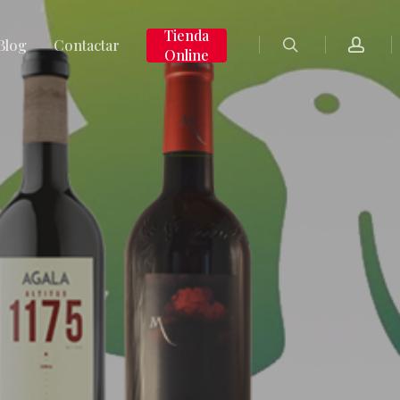
search
accoun
Tienda
Blog
Contactar
Online