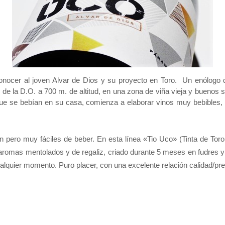
onocer al joven Alvar de Dios y su proyecto en Toro. Un enólogo d
 de la D.O. a 700 m. de altitud, en una zona de viña vieja y buenos su
 que se bebían en su casa, comienza a elaborar vinos muy bebibles
ón pero muy fáciles de beber. En esta línea «Tio Uco» (Tinta de To
aromas mentolados y de regaliz, criado durante 5 meses en fudres y barr
ualquier momento. Puro placer, con una excelente relación calidad/pr