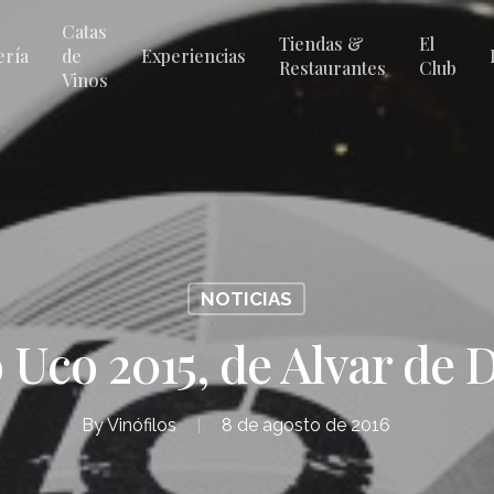
Catas
Tiendas &
El
ería
de
Experiencias
Restaurantes
Club
Vinos
NOTICIAS
 Uco 2015, de Alvar de 
By
Vinófilos
8 de agosto de 2016