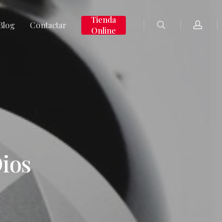
search
accoun
Tienda
Blog
Contactar
Online
Dios