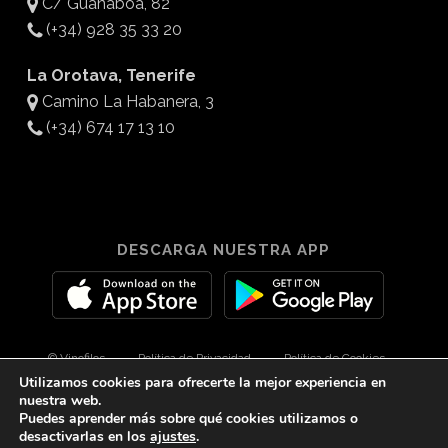
C/ Guanaboa, 82
(+34) 928 35 33 20
La Orotava, Tenerife
Camino La Habanera, 3
(+34) 674 17 13 10
DESCARGA NUESTRA APP
© Vinofilos
Política de Privacidad
Política de Cookies
Utilizamos cookies para ofrecerte la mejor experiencia en
Aviso Legal
Diseño por 3Com Maketing
nuestra web.
Puedes aprender más sobre qué cookies utilizamos o
desactivarlas en los
ajustes
.
twitter
facebook
youtube
instagram
spotify
tiktok