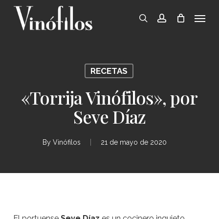
Skip
Menu
to
search
account
main
content
RECETAS
«Torrija Vinófilos», por
Seve Díaz
By
Vinófilos
21 de mayo de 2020
El portuense
Seve Díaz
es un cocinero inquieto,