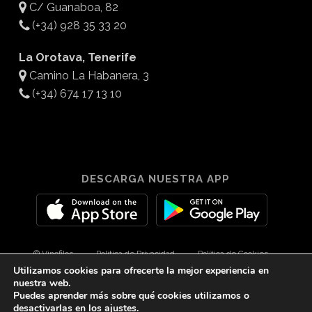
C/ Guanaboa, 82
(+34) 928 35 33 20
La Orotava, Tenerife
Camino La Habanera, 3
(+34) 674 17 13 10
DESCARGA NUESTRA APP
© Vinofilos
Política de Privacidad
Política de Cookies
Utilizamos cookies para ofrecerte la mejor experiencia en
Aviso Legal
Diseño por 3Com Maketing
nuestra web.
Puedes aprender más sobre qué cookies utilizamos o
desactivarlas en los
ajustes
.