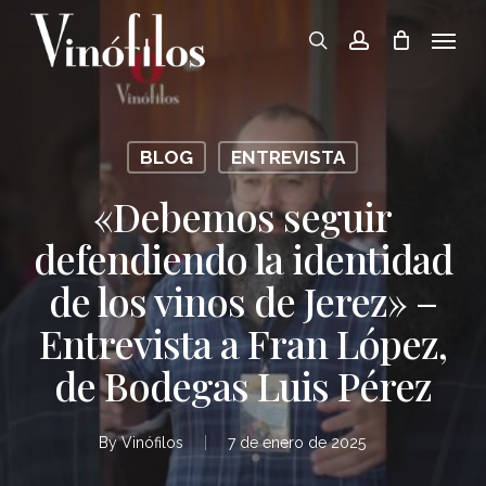
Skip
Menu
to
search
account
main
content
BLOG
ENTREVISTA
«Debemos seguir
defendiendo la identidad
de los vinos de Jerez» –
Entrevista a Fran López,
de Bodegas Luis Pérez
By
Vinófilos
7 de enero de 2025