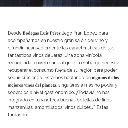
Desde 𝐁𝐨𝐝𝐞𝐠𝐚𝐬 𝐋𝐮𝐢𝐬 𝐏𝐞́𝐫𝐞𝐳 llegó Fran López para
acompañarnos en nuestro gran salón del vino y
difundir incansablemente las características de sus
fantásticos vinos de Jerez. Una zona vinícola
reconocida a nivel mundial que sin embargo necesita
recuperar el consumo fuera de su región para poder
seguir creciendo. Estamos hablando de 𝐚𝐥𝐠𝐮𝐧𝐨𝐬 𝐝𝐞 𝐥𝐨𝐬
𝐦𝐞𝐣𝐨𝐫𝐞𝐬 𝐯𝐢𝐧𝐨𝐬 𝐝𝐞𝐥 𝐩𝐥𝐚𝐧𝐞𝐭𝐚, singulares a más no poder y
soberbios a nivel gastronómico. ¿Todavía no has
integrado en tu vinoteca buenas botellas de finos,
manzanillas, amontillados, vinos dulces…? Estás
tardando.