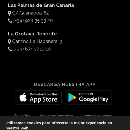
Las Palmas de Gran Canaria
C/ Guanaboa, 82
(+34) 928 35 33 20
La Orotava, Tenerife
Camino La Habanera, 3
(+34) 674 17 13 10
DESCARGA NUESTRA APP
© Vinofilos
Política de Privacidad
Política de Cookies
Utilizamos cookies para ofrecerte la mejor experiencia en
Aviso Legal
Diseño por 3Com Maketing
nuestra web.