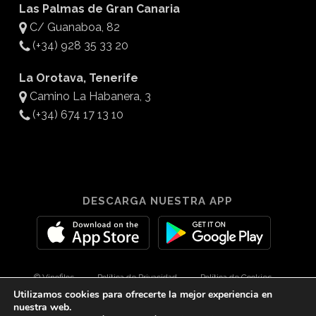
Las Palmas de Gran Canaria
C/ Guanaboa, 82
(+34) 928 35 33 20
La Orotava, Tenerife
Camino La Habanera, 3
(+34) 674 17 13 10
DESCARGA NUESTRA APP
© Vinofilos
Política de Privacidad
Política de Cookies
Utilizamos cookies para ofrecerte la mejor experiencia en
Aviso Legal
Diseño por 3Com Maketing
nuestra web.