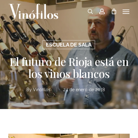
Skip
Menu
to
search
account
main
content
ESCUELA DE SALA
El futuro de Rioja está en
los vinos blancos
By
Vinófilos
24 de enero de 2018