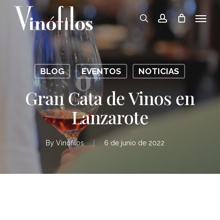
Skip
Menu
to
search
account
main
content
BLOG
EVENTOS
NOTICIAS
Gran Cata de Vinos en
Lanzarote
By
Vinófilos
6 de junio de 2022