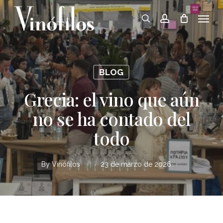
Skip
Menu
to
search
account
main
content
BLOG
Grecia: el vino que aún
no se ha contado del
todo
By
Vinófilos
23 de marzo de 2026