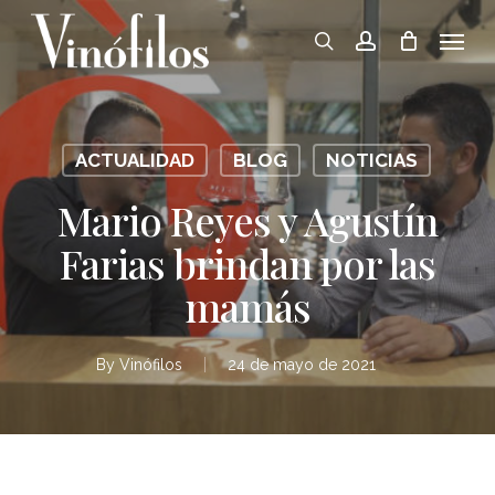
Skip
Menu
to
search
account
main
content
ACTUALIDAD
BLOG
NOTICIAS
Mario Reyes y Agustín
Farias brindan por las
mamás
By
Vinófilos
24 de mayo de 2021