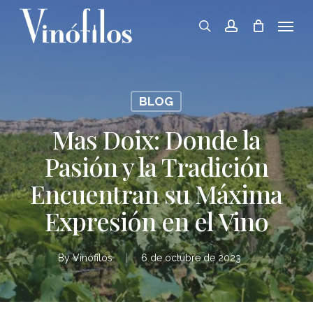
Skip
Menu
to
search
account
main
content
BLOG
Mas Doix: Donde la
Pasión y la Tradición
Encuentran su Máxima
Expresión en el Vino
By
Vinófilos
6 de octubre de 2023