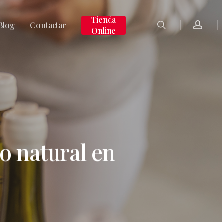
search
accoun
Tienda
Blog
Contactar
Online
o natural en