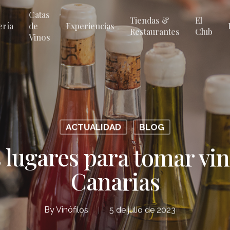
Catas
Tiendas &
El
ería
de
Experiencias
Restaurantes
Club
Vinos
ACTUALIDAD
BLOG
 lugares para tomar vin
Canarias
By
Vinófilos
5 de julio de 2023