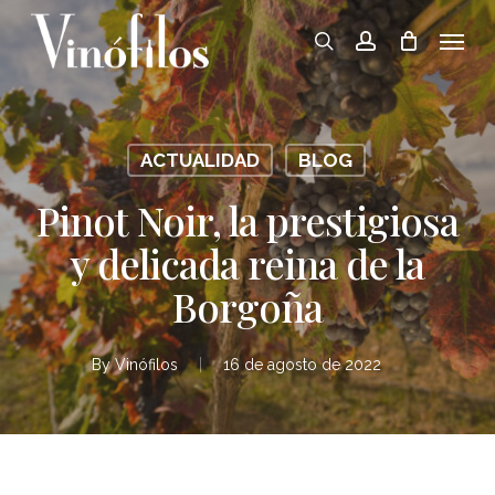
Skip
Menu
to
search
account
main
content
ACTUALIDAD
BLOG
Pinot Noir, la prestigiosa
y delicada reina de la
Borgoña
By
Vinófilos
16 de agosto de 2022