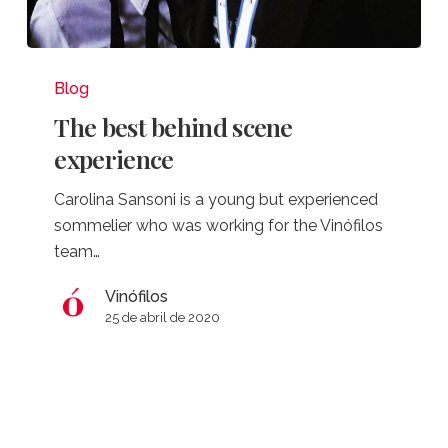
The
best
Blog
behind
The best behind scene
scene
experience
experience
Carolina Sansoni is a young but experienced
sommelier who was working for the Vinófilos
team…
Vinófilos
25 de abril de 2020