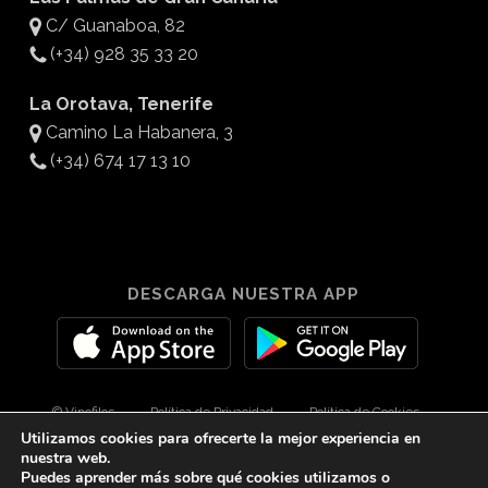
C/ Guanaboa, 82
(+34) 928 35 33 20
La Orotava, Tenerife
Camino La Habanera, 3
(+34) 674 17 13 10
DESCARGA NUESTRA APP
© Vinofilos
Política de Privacidad
Política de Cookies
Utilizamos cookies para ofrecerte la mejor experiencia en
Aviso Legal
Diseño por 3Com Maketing
nuestra web.
Puedes aprender más sobre qué cookies utilizamos o