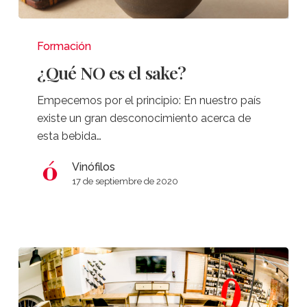
¿Qué
NO
Formación
es
¿Qué NO es el sake?
el
sake?
Empecemos por el principio: En nuestro país
existe un gran desconocimiento acerca de
esta bebida…
Vinófilos
17 de septiembre de 2020