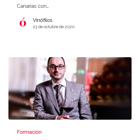
Canarias con…
Vinófilos
23 de octubre de 2020
Masterclass
del
Formación
sumiller