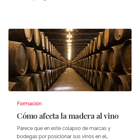
Cómo
afecta
Formación
la
Cómo afecta la madera al vino
madera
al
Parece que en este colapso de marcas y
vino
bodegas por posicionar sus vinos en el…