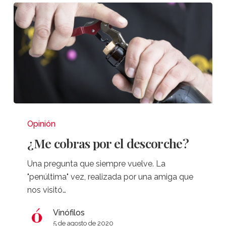
¿Me
cobras
Opinión
por
¿Me cobras por el descorche?
el
descorche?
Una pregunta que siempre vuelve. La
"penúltima" vez, realizada por una amiga que
nos visitó…
Vinófilos
5 de agosto de 2020