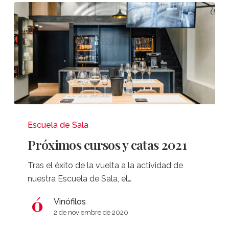
Jane
Evans
Próximos
cursos
Escuela de Sala
y
Próximos cursos y catas 2021
catas
2021
Tras el éxito de la vuelta a la actividad de
nuestra Escuela de Sala, el…
Vinófilos
2 de noviembre de 2020