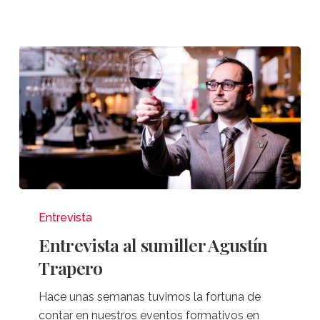
Entrevista
al
Entrevista
sumiller
Entrevista al sumiller Agustín
Agustín
Trapero
Trapero
Hace unas semanas tuvimos la fortuna de
contar en nuestros eventos formativos en