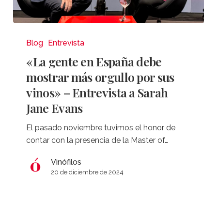
«La
gente
Blog
Entrevista
en
«La gente en España debe
España
mostrar más orgullo por sus
debe
vinos» – Entrevista a Sarah
mostrar
Jane Evans
más
orgullo
El pasado noviembre tuvimos el honor de
por
contar con la presencia de la Master of…
sus
vinos»
Vinófilos
–
20 de diciembre de 2024
Entrevista
a
Sarah