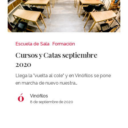
Cursos
y
Escuela de Sala
Formación
Catas
Cursos y Catas septiembre
septiembre
2020
2020
Llega la "vuelta al cole" y en Vinófilos se pone
en marcha de nuevo nuestra…
Vinófilos
8 de septiembre de 2020