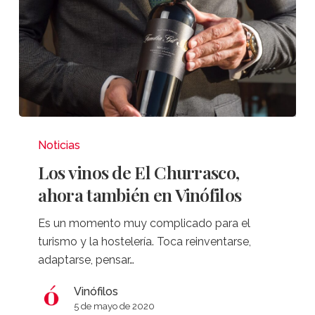
Los
vinos
Noticias
de
Los vinos de El Churrasco,
El
ahora también en Vinófilos
Churrasco,
ahora
Es un momento muy complicado para el
también
turismo y la hostelería. Toca reinventarse,
en
adaptarse, pensar…
Vinófilos
Vinófilos
5 de mayo de 2020