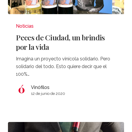
Peces
de
Noticias
Ciudad,
Peces de Ciudad, un brindis
un
por la vida
brindis
por
Imagina un proyecto vinícola solidario. Pero
la
solidario del todo. Esto quiere decir que el
vida
100%…
Vinófilos
12 de junio de 2020