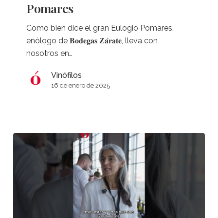
Pomares
nuestros
vinos»
Como bien dice el gran Eulogio Pomares,
–
enólogo de 𝐁𝐨𝐝𝐞𝐠𝐚𝐬 𝐙𝐚́𝐫𝐚𝐭𝐞, lleva con
Entrevista
nosotros en…
a
Eulogio
Vinófilos
Pomares
16 de enero de 2025