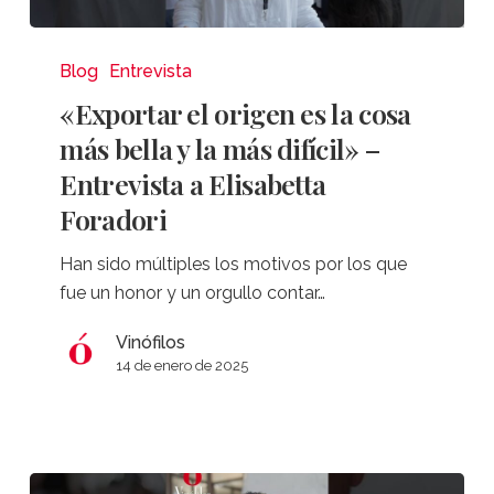
«Exportar
el
Blog
Entrevista
origen
«Exportar el origen es la cosa
es
más bella y la más difícil» –
la
Entrevista a Elisabetta
cosa
Foradori
más
bella
Han sido múltiples los motivos por los que
y
fue un honor y un orgullo contar…
la
más
Vinófilos
difícil»
14 de enero de 2025
–
Entrevista
a
Elisabetta