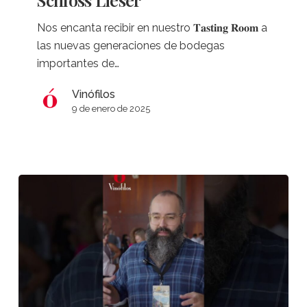
a
Nos encanta recibir en nuestro 𝐓𝐚𝐬𝐭𝐢𝐧𝐠 𝐑𝐨𝐨𝐦 a
Lara
las nuevas generaciones de bodegas
Haag,
importantes de…
de
Schloss
Vinófilos
Lieser
9 de enero de 2025