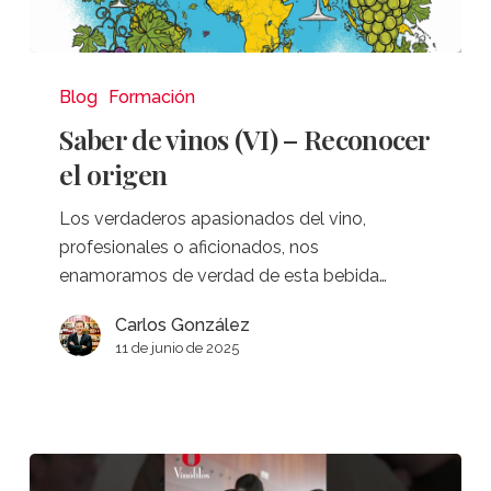
Saber
de
Blog
Formación
vinos
Saber de vinos (VI) – Reconocer
(VI)
el origen
–
Reconocer
Los verdaderos apasionados del vino,
el
profesionales o aficionados, nos
origen
enamoramos de verdad de esta bebida…
Carlos González
11 de junio de 2025