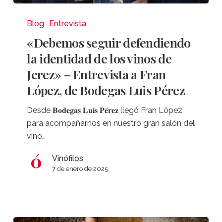
«Debemos
seguir
Blog
Entrevista
defendiendo
«Debemos seguir defendiendo
la
la identidad de los vinos de
identidad
Jerez» – Entrevista a Fran
de
López, de Bodegas Luis Pérez
los
vinos
Desde 𝐁𝐨𝐝𝐞𝐠𝐚𝐬 𝐋𝐮𝐢𝐬 𝐏𝐞́𝐫𝐞𝐳 llegó Fran López
de
para acompañarnos en nuestro gran salón del
Jerez»
vino…
–
Entrevista
Vinófilos
a
7 de enero de 2025
Fran
López,
de
Bodegas