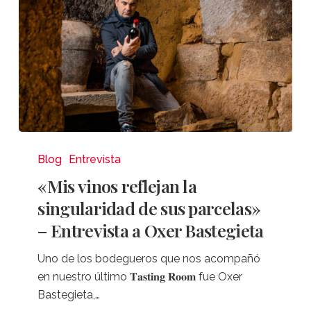
Luis
Pérez
«Mis
vinos
Blog
Entrevista
reflejan
«Mis vinos reflejan la
la
singularidad de sus parcelas»
singularidad
– Entrevista a Oxer Bastegieta
de
sus
Uno de los bodegueros que nos acompañó
parcelas»
en nuestro último 𝐓𝐚𝐬𝐭𝐢𝐧𝐠 𝐑𝐨𝐨𝐦 fue Oxer
–
Bastegieta,…
Entrevista