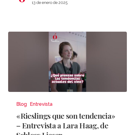
Pacalet
13 de enero de 2025
«Rieslings
que
Blog
Entrevista
son
«Rieslings que son tendencia»
tendencia»
– Entrevista a Lara Haag, de
–
Schloss Lieser
Entrevista