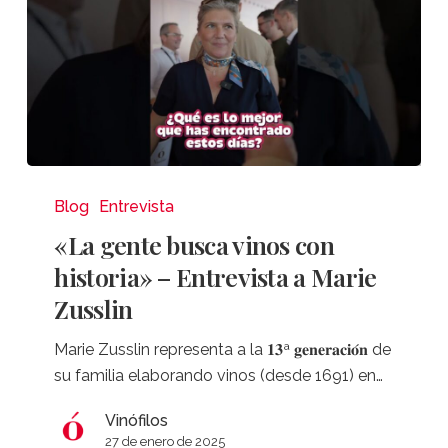
«La
gente
Blog
Entrevista
busca
«La gente busca vinos con
vinos
historia» – Entrevista a Marie
con
Zusslin
historia»
–
Marie Zusslin representa a la 𝟏𝟑ª 𝐠𝐞𝐧𝐞𝐫𝐚𝐜𝐢𝐨́𝐧 de
Entrevista
su familia elaborando vinos (desde 1691) en…
a
Marie
Vinófilos
Zusslin
27 de enero de 2025