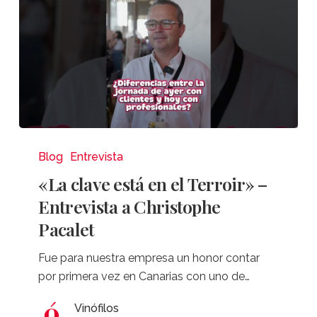
Foradori
«La
clave
Blog
Entrevista
está
«La clave está en el Terroir» –
en
Entrevista a Christophe
el
Pacalet
Terroir»
–
Fue para nuestra empresa un honor contar
Entrevista
por primera vez en Canarias con uno de…
a
Christophe
Vinófilos