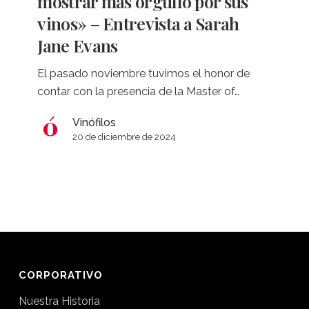
mostrar más orgullo por sus
debe
vinos» – Entrevista a Sarah
mostrar
Jane Evans
más
orgullo
El pasado noviembre tuvimos el honor de
por
contar con la presencia de la Master of…
sus
vinos»
Vinófilos
–
20 de diciembre de 2024
Entrevista
a
Sarah
Jane
Evans
CORPORATIVO
Nuestra Historia