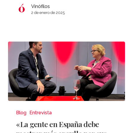
a
Vinófilos
Oxer
2 de enero de 2025
Bastegieta
«La
gente
Blog
Entrevista
en
«La gente en España debe
España