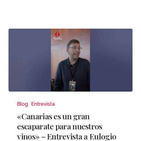
«Canarias
es
Blog
Entrevista
un
«Canarias es un gran
gran
escaparate para nuestros
escaparate
vinos» – Entrevista a Eulogio
para