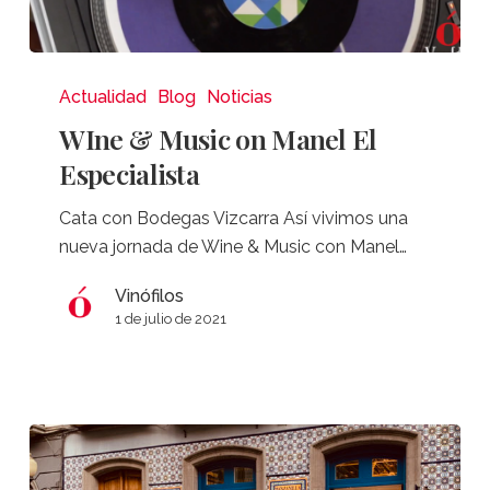
WIne
&
Actualidad
Blog
Noticias
Music
WIne & Music on Manel El
on
Especialista
Manel
El
Cata con Bodegas Vizcarra Así vivimos una
Especialista
nueva jornada de Wine & Music con Manel…
Vinófilos
1 de julio de 2021