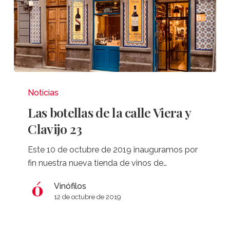
Las
botellas
Noticias
de
Las botellas de la calle Viera y
la
Clavijo 23
calle
Viera
Este 10 de octubre de 2019 inauguramos por
y
fin nuestra nueva tienda de vinos de…
Clavijo
23
Vinófilos
12 de octubre de 2019