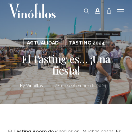
Skip
Menu
to
search
account
main
content
ACTUALIDAD
TASTING 2024
El Tasting es… ¡Una
fiesta!
By
Vinófilos
24 de septiembre de 2024
El
Tasting Room
de Vinófilos es… Muchas cosas. Es