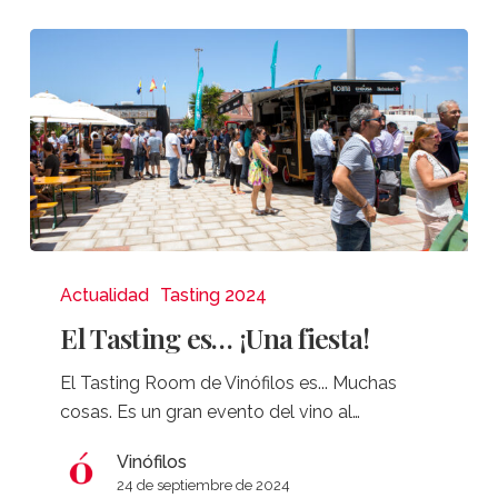
El
Tasting
Actualidad
Tasting 2024
es…
El Tasting es… ¡Una fiesta!
¡Una
fiesta!
El Tasting Room de Vinófilos es... Muchas
cosas. Es un gran evento del vino al…
Vinófilos
24 de septiembre de 2024