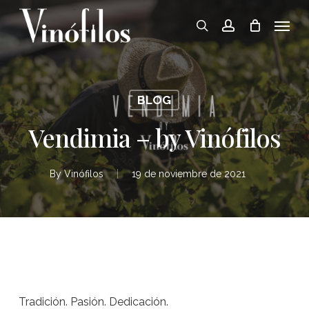
Skip
Menu
to
search
account
main
content
BLOG
Vendimia – by Vinófilos
By
Vinófilos
19 de noviembre de 2021
Tradición. Pasión. Dedicación.