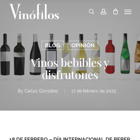
Skip
Menu
to
search
account
main
content
BLOG
OPINIÓN
Vinos bebibles y
disfrutones
By
Carlos González
17 de febrero de 2025
18 DE FEBRERO – DÍA INTERNACIONAL DE BEBER