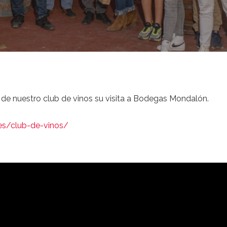
 de nuestro club de vinos su visita a Bodegas Mondalón.
s.es/club-de-vinos/