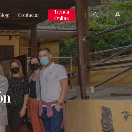
search
accoun
Tienda
Blog
Contactar
Online
ón