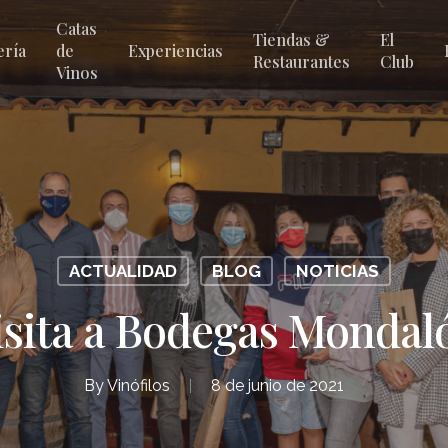
Catas
Tiendas &
El
ería
de
Experiencias
Restaurantes
Club
Vinos
ACTUALIDAD
BLOG
NOTICIAS
isita a Bodegas Mondal
By
Vinófilos
8 de junio de 2021