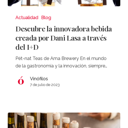
Descubre
la
Actualidad
Blog
innovadora
Descubre la innovadora bebida
bebida
creada por Dani Lasa a través
creada
del I+D
por
Dani
Pét-nat Teas de Ama Brewery En el mundo
Lasa
de la gastronomía y la innovación, siempre…
a
través
Vinófilos
del
7 de julio de 2023
I+D