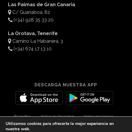
Las Palmas de Gran Canaria
C/ Guanaboa, 82
(+34) 928 35 33 20
La Orotava, Tenerife
Camino La Habanera, 3
(+34) 674 17 13 10
DESCARGA NUESTRA APP
© Vinofilos
Política de Privacidad
Política de Cookies
Utilizamos cookies para ofrecerte la mejor experiencia en
Aviso Legal
Diseño por 3Com Maketing
nuestra web.