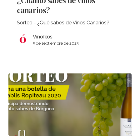
vinos
canarios?
canarios?
Sorteo - ¿Qué sabes de Vinos Canarios?
Vinófilos
5 de septiembre de 2023
¿Cuánto