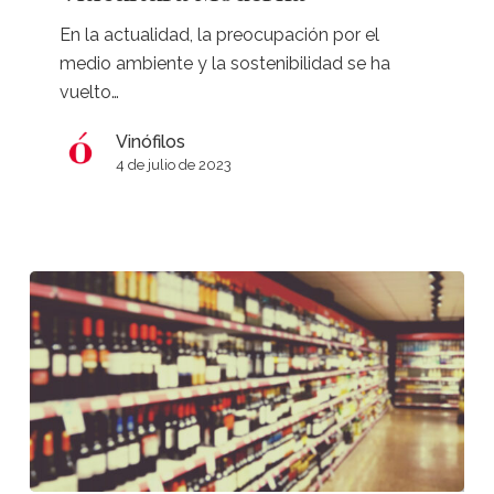
Cuidando
En la actualidad, la preocupación por el
la
medio ambiente y la sostenibilidad se ha
Tierra
vuelto…
a
través
Vinófilos
de
4 de julio de 2023
la
Viticultura
Moderna