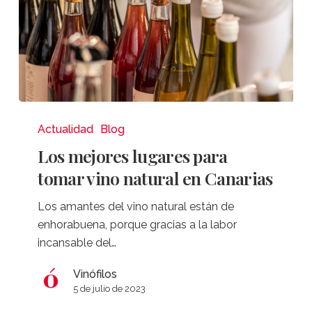
Los
mejores
Actualidad
Blog
lugares
Los mejores lugares para
para
tomar vino natural en Canarias
tomar
vino
Los amantes del vino natural están de
natural
enhorabuena, porque gracias a la labor
en
incansable del…
Canarias
Vinófilos
5 de julio de 2023