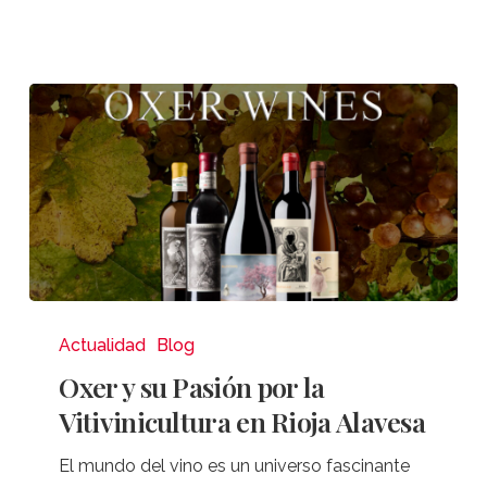
Oxer
y
Actualidad
Blog
su
Oxer y su Pasión por la
Pasión
Vitivinicultura en Rioja Alavesa
por
la
El mundo del vino es un universo fascinante
Vitivinicultura