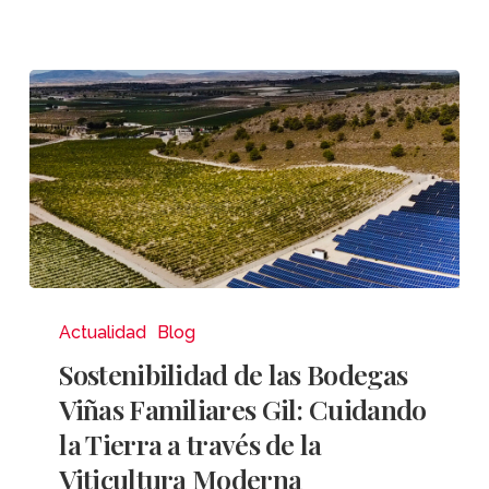
Sostenibilidad
de
Actualidad
Blog
las
Sostenibilidad de las Bodegas
Bodegas
Viñas Familiares Gil: Cuidando
Viñas
la Tierra a través de la
Familiares
Viticultura Moderna
Gil: