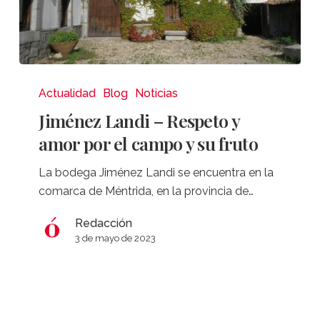
Jiménez
Landi
Actualidad
Blog
Noticias
–
Jiménez Landi – Respeto y
Respeto
amor por el campo y su fruto
y
amor
La bodega Jiménez Landi se encuentra en la
por
comarca de Méntrida, en la provincia de…
el
campo
Redacción
3 de mayo de 2023
y
su
fruto