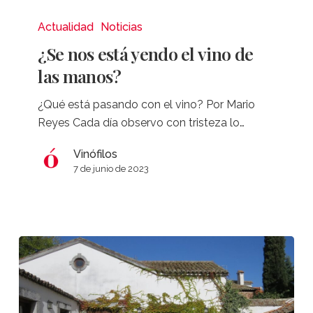
¿Se
nos
Actualidad
Noticias
está
¿Se nos está yendo el vino de
yendo
las manos?
el
vino
¿Qué está pasando con el vino? Por Mario
de
Reyes Cada día observo con tristeza lo…
las
manos?
Vinófilos
7 de junio de 2023