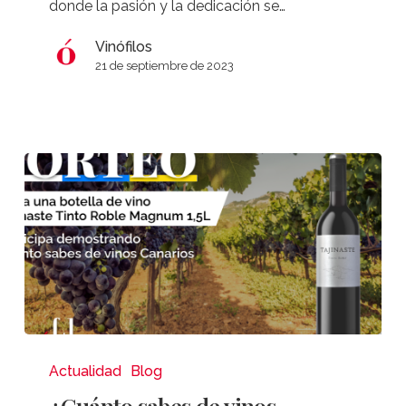
donde la pasión y la dedicación se…
en
Rioja
Vinófilos
21 de septiembre de 2023
Alavesa
¿Cuánto
sabes
Actualidad
Blog
de
¿Cuánto sabes de vinos