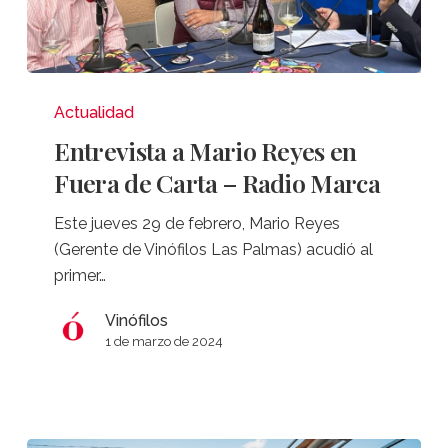
Entrevista
a
Actualidad
Mario
Entrevista a Mario Reyes en
Reyes
Fuera de Carta – Radio Marca
en
Fuera
Este jueves 29 de febrero, Mario Reyes
de
(Gerente de Vinófilos Las Palmas) acudió al
Carta
primer…
–
Radio
Vinófilos
1 de marzo de 2024
Marca