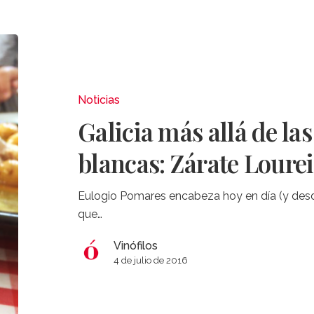
Galicia
más
allá
de
Noticias
las
Galicia más allá de la
variedades
blancas:
blancas: Zárate Loure
Zárate
Loureiro
Eulogio Pomares encabeza hoy en día (y desd
que…
Vinófilos
4 de julio de 2016