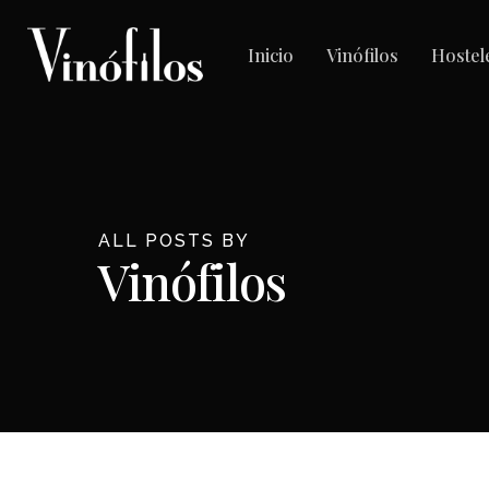
Skip
to
Inicio
Vinófilos
Hostel
main
content
ALL POSTS BY
Vinófilos