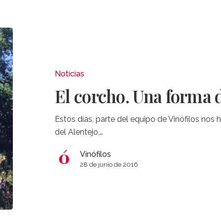
El
corcho.
Una
forma
Noticias
de
El corcho. Una forma d
vida.
Estos días, parte del equipo de Vinófilos nos
del Alentejo,…
Vinófilos
28 de junio de 2016