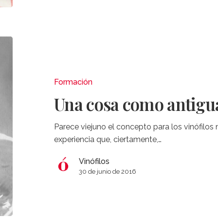
Una
cosa
como
antigua:
Formación
Decantar
Una cosa como antigua
el
vino
Parece viejuno el concepto para los vinófilos 
experiencia que, ciertamente,…
Vinófilos
30 de junio de 2016