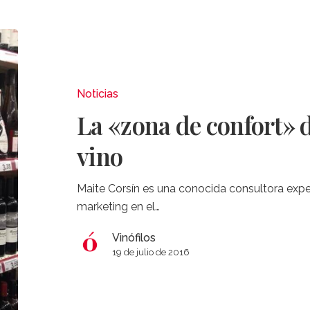
La
«zona
de
confort»
Noticias
del
La «zona de confort» 
consumidor
de
vino
vino
Maite Corsín es una conocida consultora expe
marketing en el…
Vinófilos
19 de julio de 2016