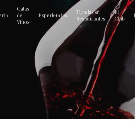
Catas
Tiendas &
El
ería
de
Experiencias
Restaurantes
Club
Vinos