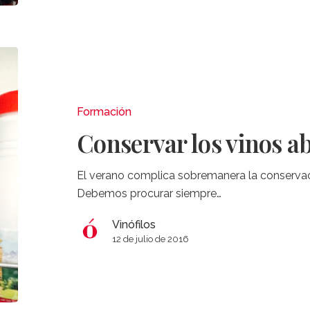
Conservar
los
vinos
abiertos
Formación
en
Conservar los vinos a
verano
El verano complica sobremanera la conservaci
Debemos procurar siempre…
Vinófilos
12 de julio de 2016