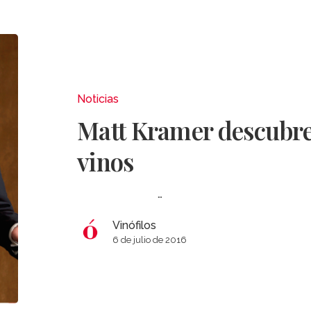
Matt
Kramer
descubre
Canarias
Noticias
y
Matt Kramer descubre
sus
vinos
vinos
…
Vinófilos
6 de julio de 2016